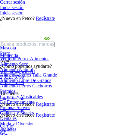
Cerrar sesión
Inicia sesión
Inicia sesión
¿Nuevo en Petco?
Regístrate
Mascota
Perro
Mi tienda
Ver todo Perro
Alimento
Ayuda
Alimento Seco
¿Cómo podemos ayudarte?
Alimento Natural
sclientes@petco.cl
Alimento Perros Talla Grande
2 3321 6799
Alimento Libre De Granos
2 3321 6799
Alimento Perros Cachorros
Premios
Tu cuenta
Carnaza y Masticables
Inicia Sesión
De Entrenamiento
¿Nuevo en Petco?
Regístrate
Premios Suaves
Inicia Sesión
Galletas y Snacks
¿Nuevo en Petco?
Regístrate
Dentales
Moda y Diversión
Carrito
Juguetes
$0
Hogar