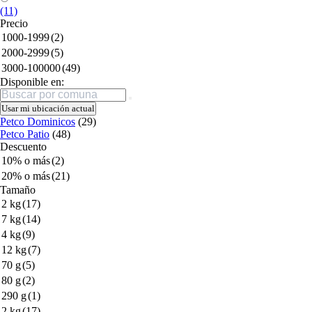
(11)
Precio
1000-1999
(2)
2000-2999
(5)
3000-100000
(49)
Disponible en:
Buscar
Usar mi ubicación actual
Petco Dominicos
(29)
Petco Patio
(48)
Descuento
10% o más
(2)
20% o más
(21)
Tamaño
2 kg
(17)
7 kg
(14)
4 kg
(9)
12 kg
(7)
70 g
(5)
80 g
(2)
290 g
(1)
2 kg
(17)