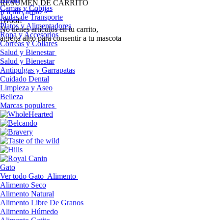
RESUMEN DE CARRITO
Camas y Cobijas
Ir a mi carrito »
Jaulas de Transporte
¡Woof!
Platos y Alimentadores
No tíenes artículos en tu carrito,
Ropa y Accesorios
agrega algo para consentir a tu mascota
Correas y Collares
Salud y Bienestar
Salud y Bienestar
Antipulgas y Garrapatas
Cuidado Dental
Limpieza y Aseo
Belleza
Marcas populares
Gato
Ver todo Gato
Alimento
Alimento Seco
Alimento Natural
Alimento Libre De Granos
Alimento Húmedo