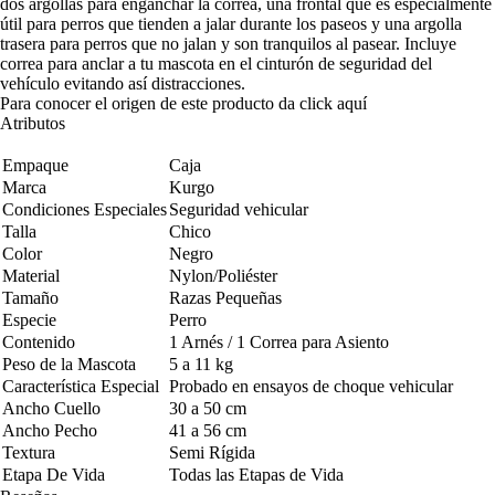
dos argollas para enganchar la correa, una frontal que es especialmente
útil para perros que tienden a jalar durante los paseos y una argolla
trasera para perros que no jalan y son tranquilos al pasear. Incluye
correa para anclar a tu mascota en el cinturón de seguridad del
vehículo evitando así distracciones.
Para conocer el origen de este producto da click
aquí
Atributos
Empaque
Caja
Marca
Kurgo
Condiciones Especiales
Seguridad vehicular
Talla
Chico
Color
Negro
Material
Nylon/Poliéster
Tamaño
Razas Pequeñas
Especie
Perro
Contenido
1 Arnés / 1 Correa para Asiento
Peso de la Mascota
5 a 11 kg
Característica Especial
Probado en ensayos de choque vehicular
Ancho Cuello
30 a 50 cm
Ancho Pecho
41 a 56 cm
Textura
Semi Rígida
Etapa De Vida
Todas las Etapas de Vida