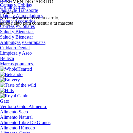
RESUMEN DE CARRITO
Camas y Cobijas
Ir a mi carrito »
Jaulas de Transporte
¡Woof!
Platos y Alimentadores
No tíenes artículos en tu carrito,
Ropa y Accesorios
agrega algo para consentir a tu mascota
Correas y Collares
Salud y Bienestar
Salud y Bienestar
Antipulgas y Garrapatas
Cuidado Dental
Limpieza y Aseo
Belleza
Marcas populares
Gato
Ver todo Gato
Alimento
Alimento Seco
Alimento Natural
Alimento Libre De Granos
Alimento Húmedo