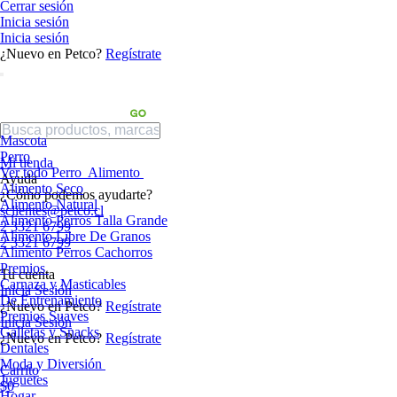
Cerrar sesión
Inicia sesión
Inicia sesión
¿Nuevo en Petco?
Regístrate
Mascota
Perro
Mi tienda
Ver todo Perro
Alimento
Ayuda
Alimento Seco
¿Cómo podemos ayudarte?
Alimento Natural
sclientes@petco.cl
Alimento Perros Talla Grande
2 3321 6799
Alimento Libre De Granos
2 3321 6799
Alimento Perros Cachorros
Premios
Tu cuenta
Carnaza y Masticables
Inicia Sesión
De Entrenamiento
¿Nuevo en Petco?
Regístrate
Premios Suaves
Inicia Sesión
Galletas y Snacks
¿Nuevo en Petco?
Regístrate
Dentales
Moda y Diversión
Carrito
Juguetes
$0
Hogar