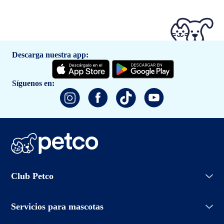
Descarga nuestra app:
Síguenos en:
Iniciar sesión
Club Petco
Crear cuenta
Entrenamiento
Conoce Club Petco
Grooming Salon
Servicios para mascotas
Promociones
Adopciones