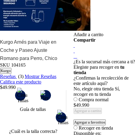
Añadir a carrito
Compartir
Kurgo Arnés para Viaje en
Coche y Paseo Ajuste
Romano para Perro, Chico
¿Es la sucursal más cercana a ti?
SKU
104165
Elegiste para recoger en
tu
Kurgo
tienda
Reseñas
(3)
Mostrar Reseñas
¿Confirmas la recolección de
Califica este producto
este artículo aquí?
$49.990
No, elegir otra tienda
Sí,
recoger en tu tienda
Compra normal
$49.990
Guía de tallas
Agregar a carrito
Agregar a favoritos
Recoger en tienda
¿Cuál es la talla correcta?
Disponible en: