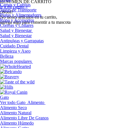
RESUMEN DE CARRITO
Camas y Cobijas
Ir a mi carrito »
Jaulas de Transporte
¡Woof!
Platos y Alimentadores
No tíenes artículos en tu carrito,
Ropa y Accesorios
agrega algo para consentir a tu mascota
Correas y Collares
Salud y Bienestar
Salud y Bienestar
Antipulgas y Garrapatas
Cuidado Dental
Limpieza y Aseo
Belleza
Marcas populares
Gato
Ver todo Gato
Alimento
Alimento Seco
Alimento Natural
Alimento Libre De Granos
Alimento Húmedo