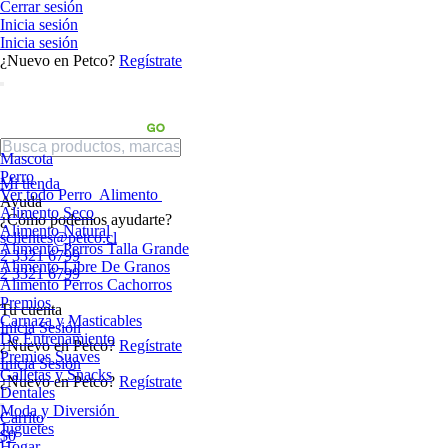
Cerrar sesión
Inicia sesión
Inicia sesión
¿Nuevo en Petco?
Regístrate
Mascota
Perro
Mi tienda
Ver todo Perro
Alimento
Ayuda
Alimento Seco
¿Cómo podemos ayudarte?
Alimento Natural
sclientes@petco.cl
Alimento Perros Talla Grande
2 3321 6799
Alimento Libre De Granos
2 3321 6799
Alimento Perros Cachorros
Premios
Tu cuenta
Carnaza y Masticables
Inicia Sesión
De Entrenamiento
¿Nuevo en Petco?
Regístrate
Premios Suaves
Inicia Sesión
Galletas y Snacks
¿Nuevo en Petco?
Regístrate
Dentales
Moda y Diversión
Carrito
Juguetes
$0
Hogar