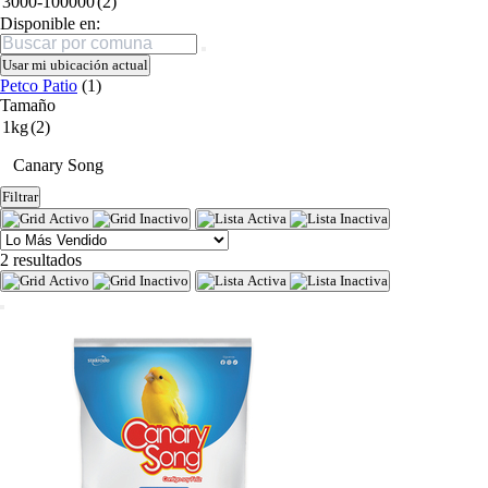
3000-100000
(2)
Disponible en:
Buscar
Usar mi ubicación actual
Petco Patio
(1)
Tamaño
1kg
(2)
Canary Song
Filtrar
2 resultados