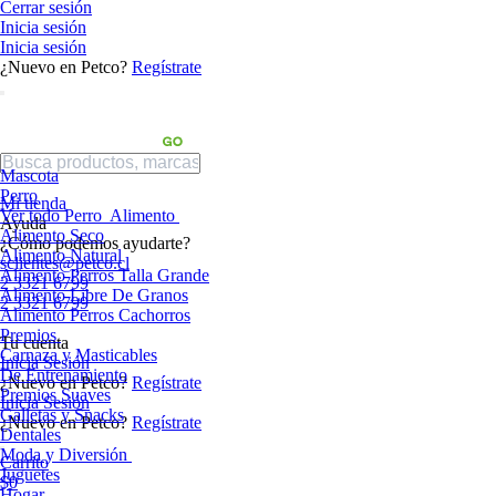
Cerrar sesión
Inicia sesión
Inicia sesión
¿Nuevo en Petco?
Regístrate
Mascota
Perro
Mi tienda
Ver todo Perro
Alimento
Ayuda
Alimento Seco
¿Cómo podemos ayudarte?
Alimento Natural
sclientes@petco.cl
Alimento Perros Talla Grande
2 3321 6799
Alimento Libre De Granos
2 3321 6799
Alimento Perros Cachorros
Premios
Tu cuenta
Carnaza y Masticables
Inicia Sesión
De Entrenamiento
¿Nuevo en Petco?
Regístrate
Premios Suaves
Inicia Sesión
Galletas y Snacks
¿Nuevo en Petco?
Regístrate
Dentales
Moda y Diversión
Carrito
Juguetes
$0
Hogar