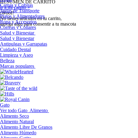
RESUMEN DE CARRITO
Camas y Cobijas
Ir a mi carrito »
Jaulas de Transporte
¡Woof!
Platos y Alimentadores
No tíenes artículos en tu carrito,
Ropa y Accesorios
agrega algo para consentir a tu mascota
Correas y Collares
Salud y Bienestar
Salud y Bienestar
Antipulgas y Garrapatas
Cuidado Dental
Limpieza y Aseo
Belleza
Marcas populares
Gato
Ver todo Gato
Alimento
Alimento Seco
Alimento Natural
Alimento Libre De Granos
Alimento Húmedo