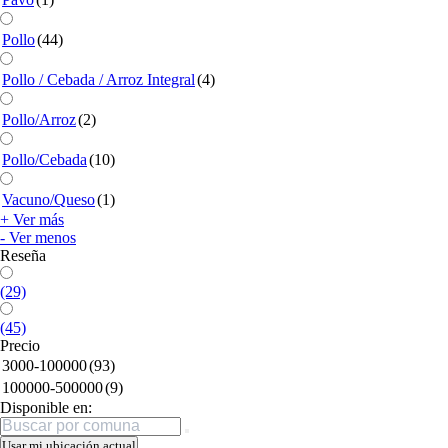
Pollo
(44)
Pollo / Cebada / Arroz Integral
(4)
Pollo/Arroz
(2)
Pollo/Cebada
(10)
Vacuno/Queso
(1)
+ Ver más
- Ver menos
Reseña
(29)
(45)
Precio
3000-100000
(93)
100000-500000
(9)
Disponible en:
Buscar
Usar mi ubicación actual