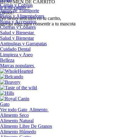
RESUMEN DE CARRITO
Camas y Cobijas
Ir a mi carrito »
Jaulas de Transporte
¡Woof!
Platos y Alimentadores
No tíenes artículos en tu carrito,
Ropa y Accesorios
agrega algo para consentir a tu mascota
Correas y Collares
Salud y Bienestar
Salud y Bienestar
Antipulgas y Garrapatas
Cuidado Dental
Limpieza y Aseo
Belleza
Marcas populares
Gato
Ver todo Gato
Alimento
Alimento Seco
Alimento Natural
Alimento Libre De Granos
Alimento Húmedo