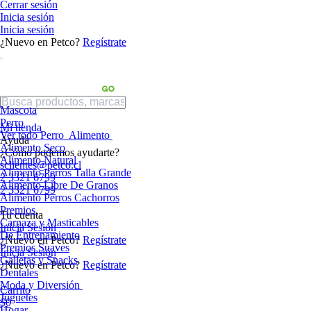
Cerrar sesión
Inicia sesión
Inicia sesión
¿Nuevo en Petco?
Regístrate
Mascota
Perro
Mi tienda
Ver todo Perro
Alimento
Ayuda
Alimento Seco
¿Cómo podemos ayudarte?
Alimento Natural
sclientes@petco.cl
Alimento Perros Talla Grande
2 3321 6799
Alimento Libre De Granos
2 3321 6799
Alimento Perros Cachorros
Premios
Tu cuenta
Carnaza y Masticables
Inicia Sesión
De Entrenamiento
¿Nuevo en Petco?
Regístrate
Premios Suaves
Inicia Sesión
Galletas y Snacks
¿Nuevo en Petco?
Regístrate
Dentales
Moda y Diversión
Carrito
Juguetes
$0
Hogar