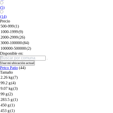
(5)
(14)
Precio
500-999
(1)
1000-1999
(9)
2000-2999
(26)
3000-100000
(84)
100000-500000
(2)
Disponible en:
Buscar
Usar mi ubicación actual
Petco Patio
(44)
Tamaño
2.26 kg
(7)
99.2 g
(4)
9.07 kg
(3)
99 g
(2)
283.5 g
(1)
450 g
(1)
453 g
(1)