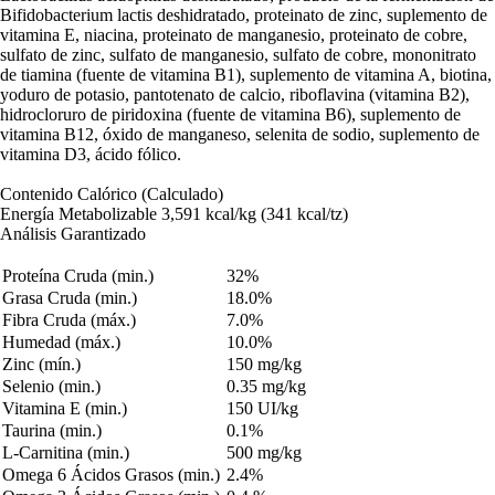
Bifidobacterium lactis deshidratado, proteinato de zinc, suplemento de
vitamina E, niacina, proteinato de manganesio, proteinato de cobre,
sulfato de zinc, sulfato de manganesio, sulfato de cobre, mononitrato
de tiamina (fuente de vitamina B1), suplemento de vitamina A, biotina,
yoduro de potasio, pantotenato de calcio, riboflavina (vitamina B2),
hidrocloruro de piridoxina (fuente de vitamina B6), suplemento de
vitamina B12, óxido de manganeso, selenita de sodio, suplemento de
vitamina D3, ácido fólico.
Contenido Calórico (Calculado)
Energía Metabolizable 3,591 kcal/kg (341 kcal/tz)
Análisis Garantizado
Proteína Cruda (min.)
32%
Grasa Cruda (min.)
18.0%
Fibra Cruda (máx.)
7.0%
Humedad (máx.)
10.0%
Zinc (mín.)
150 mg/kg
Selenio (min.)
0.35 mg/kg
Vitamina E (min.)
150 UI/kg
Taurina (min.)
0.1%
L-Carnitina (min.)
500 mg/kg
Omega 6 Ácidos Grasos (min.)
2.4%