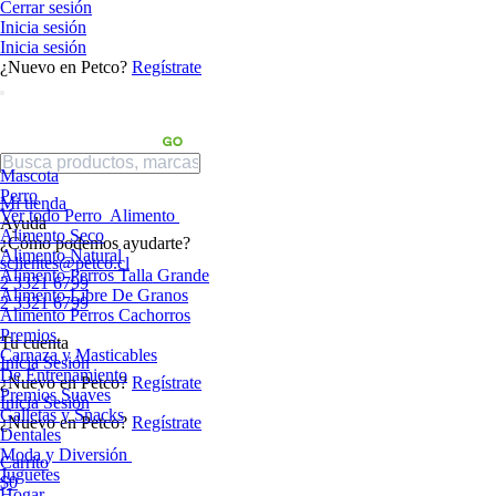
Cerrar sesión
Inicia sesión
Inicia sesión
¿Nuevo en Petco?
Regístrate
Mascota
Perro
Mi tienda
Ver todo Perro
Alimento
Ayuda
Alimento Seco
¿Cómo podemos ayudarte?
Alimento Natural
sclientes@petco.cl
Alimento Perros Talla Grande
2 3321 6799
Alimento Libre De Granos
2 3321 6799
Alimento Perros Cachorros
Premios
Tu cuenta
Carnaza y Masticables
Inicia Sesión
De Entrenamiento
¿Nuevo en Petco?
Regístrate
Premios Suaves
Inicia Sesión
Galletas y Snacks
¿Nuevo en Petco?
Regístrate
Dentales
Moda y Diversión
Carrito
Juguetes
$0
Hogar