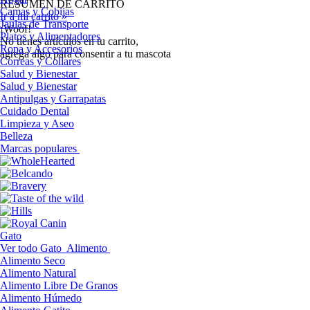
RESUMEN DE CARRITO
Camas y Cobijas
Ir a mi carrito »
Jaulas de Transporte
¡Woof!
Platos y Alimentadores
No tíenes artículos en tu carrito,
Ropa y Accesorios
agrega algo para consentir a tu mascota
Correas y Collares
Salud y Bienestar
Salud y Bienestar
Antipulgas y Garrapatas
Cuidado Dental
Limpieza y Aseo
Belleza
Marcas populares
Gato
Ver todo Gato
Alimento
Alimento Seco
Alimento Natural
Alimento Libre De Granos
Alimento Húmedo