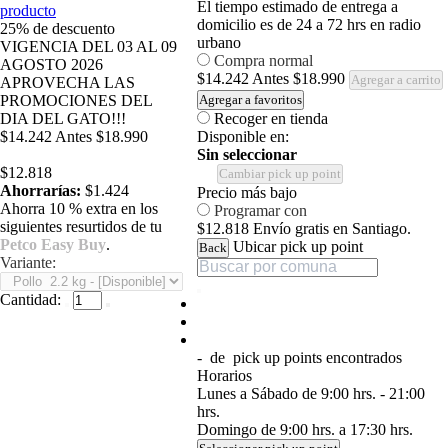
El tiempo estimado de entrega a
producto
domicilio es de 24 a 72 hrs en radio
25%
de descuento
urbano
VIGENCIA DEL 03 AL 09
Compra normal
AGOSTO 2026
$14.242
Antes
$18.990
Agregar a carrito
APROVECHA LAS
PROMOCIONES DEL
Agregar a favoritos
DIA DEL GATO!!!
Recoger en tienda
$14.242
Antes
$18.990
Disponible en:
Sin seleccionar
$12.818
Cambiar pick up point
Ahorrarías:
$1.424
Precio más bajo
Ahorra 10 % extra en los
Programar con
siguientes resurtidos de tu
$12.818
Envío gratis en Santiago.
Petco Easy Buy
.
Ubicar pick up point
Back
Variante:
Cantidad:
-
de
pick up points encontrados
Horarios
Lunes a Sábado de 9:00 hrs. - 21:00
hrs.
Domingo de 9:00 hrs. a 17:30 hrs.