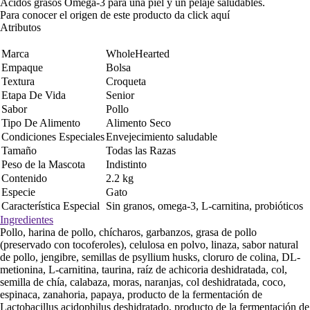
Ácidos grasos Omega-3 para una piel y un pelaje saludables.
Para conocer el origen de este producto da click
aquí
Atributos
Marca
WholeHearted
Empaque
Bolsa
Textura
Croqueta
Etapa De Vida
Senior
Sabor
Pollo
Tipo De Alimento
Alimento Seco
Condiciones Especiales
Envejecimiento saludable
Tamaño
Todas las Razas
Peso de la Mascota
Indistinto
Contenido
2.2 kg
Especie
Gato
Característica Especial
Sin granos, omega-3, L-carnitina, probióticos
Ingredientes
Pollo, harina de pollo, chícharos, garbanzos, grasa de pollo
(preservado con tocoferoles), celulosa en polvo, linaza, sabor natural
de pollo, jengibre, semillas de psyllium husks, cloruro de colina, DL-
metionina, L-carnitina, taurina, raíz de achicoria deshidratada, col,
semilla de chía, calabaza, moras, naranjas, col deshidratada, coco,
espinaca, zanahoria, papaya, producto de la fermentación de
Lactobacillus acidophilus deshidratado, producto de la fermentación de