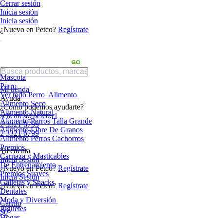
Cerrar sesión
Inicia sesión
Inicia sesión
¿Nuevo en Petco?
Regístrate
Mascota
Perro
Mi tienda
Ver todo Perro
Alimento
Ayuda
Alimento Seco
¿Cómo podemos ayudarte?
Alimento Natural
sclientes@petco.cl
Alimento Perros Talla Grande
2 3321 6799
Alimento Libre De Granos
2 3321 6799
Alimento Perros Cachorros
Premios
Tu cuenta
Carnaza y Masticables
Inicia Sesión
De Entrenamiento
¿Nuevo en Petco?
Regístrate
Premios Suaves
Inicia Sesión
Galletas y Snacks
¿Nuevo en Petco?
Regístrate
Dentales
Moda y Diversión
Carrito
Juguetes
$0
Hogar