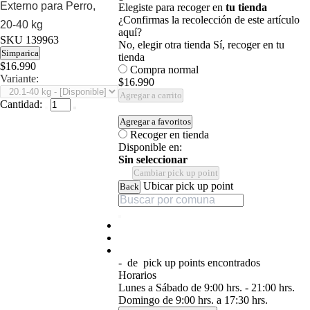
Externo para Perro,
Elegiste para recoger en
tu tienda
¿Confirmas la recolección de este artículo
20-40 kg
aquí?
SKU
139963
No, elegir otra tienda
Sí, recoger en tu
Simparica
tienda
$16.990
Compra normal
Variante:
$16.990
Agregar a carrito
Cantidad:
Agregar a favoritos
Recoger en tienda
Disponible en:
Sin seleccionar
Cambiar pick up point
Ubicar pick up point
Back
-
de
pick up points encontrados
Horarios
Lunes a Sábado de 9:00 hrs. - 21:00 hrs.
Domingo de 9:00 hrs. a 17:30 hrs.