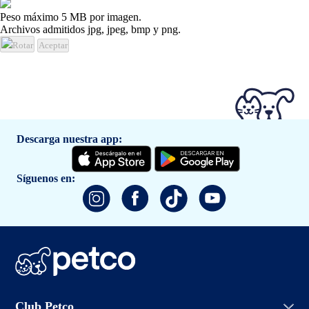
Peso máximo 5 MB por imagen.
Archivos admitidos jpg, jpeg, bmp y png.
Rotar
Aceptar
Descarga nuestra app:
Síguenos en:
Iniciar sesión
Club Petco