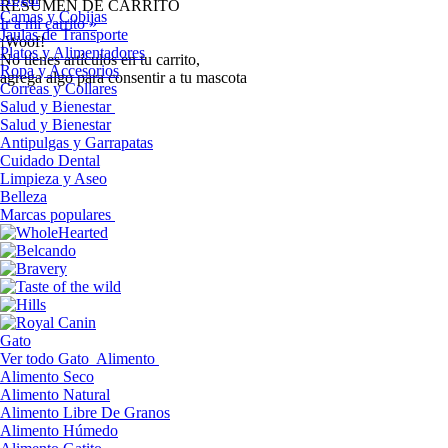
RESUMEN DE CARRITO
Camas y Cobijas
Ir a mi carrito »
Jaulas de Transporte
¡Woof!
Platos y Alimentadores
No tíenes artículos en tu carrito,
Ropa y Accesorios
agrega algo para consentir a tu mascota
Correas y Collares
Salud y Bienestar
Salud y Bienestar
Antipulgas y Garrapatas
Cuidado Dental
Limpieza y Aseo
Belleza
Marcas populares
Gato
Ver todo Gato
Alimento
Alimento Seco
Alimento Natural
Alimento Libre De Granos
Alimento Húmedo