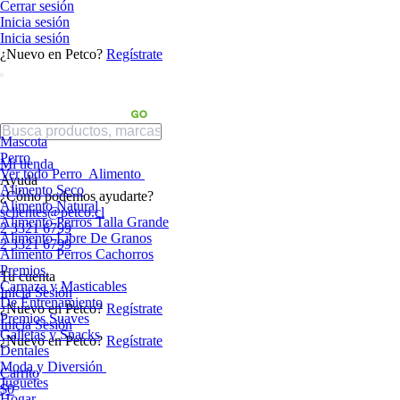
Cerrar sesión
Inicia sesión
Inicia sesión
¿Nuevo en Petco?
Regístrate
Mascota
Perro
Mi tienda
Ver todo Perro
Alimento
Ayuda
Alimento Seco
¿Cómo podemos ayudarte?
Alimento Natural
sclientes@petco.cl
Alimento Perros Talla Grande
2 3321 6799
Alimento Libre De Granos
2 3321 6799
Alimento Perros Cachorros
Premios
Tu cuenta
Carnaza y Masticables
Inicia Sesión
De Entrenamiento
¿Nuevo en Petco?
Regístrate
Premios Suaves
Inicia Sesión
Galletas y Snacks
¿Nuevo en Petco?
Regístrate
Dentales
Moda y Diversión
Carrito
Juguetes
$0
Hogar