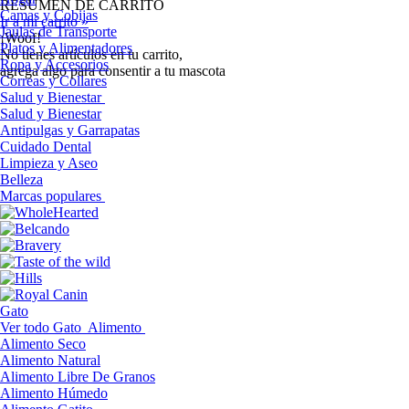
RESUMEN DE CARRITO
Camas y Cobijas
Ir a mi carrito »
Jaulas de Transporte
¡Woof!
Platos y Alimentadores
No tíenes artículos en tu carrito,
Ropa y Accesorios
agrega algo para consentir a tu mascota
Correas y Collares
Salud y Bienestar
Salud y Bienestar
Antipulgas y Garrapatas
Cuidado Dental
Limpieza y Aseo
Belleza
Marcas populares
Gato
Ver todo Gato
Alimento
Alimento Seco
Alimento Natural
Alimento Libre De Granos
Alimento Húmedo