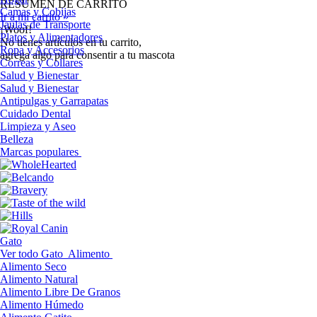
RESUMEN DE CARRITO
Camas y Cobijas
Ir a mi carrito »
Jaulas de Transporte
¡Woof!
Platos y Alimentadores
No tíenes artículos en tu carrito,
Ropa y Accesorios
agrega algo para consentir a tu mascota
Correas y Collares
Salud y Bienestar
Salud y Bienestar
Antipulgas y Garrapatas
Cuidado Dental
Limpieza y Aseo
Belleza
Marcas populares
Gato
Ver todo Gato
Alimento
Alimento Seco
Alimento Natural
Alimento Libre De Granos
Alimento Húmedo