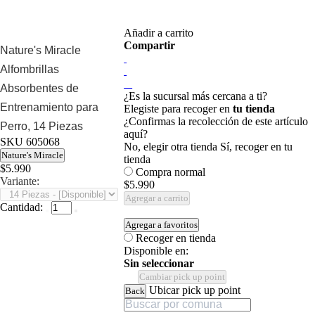
Añadir a carrito
Compartir
Nature's Miracle
Alfombrillas
Absorbentes de
¿Es la sucursal más cercana a ti?
Entrenamiento para
Elegiste para recoger en
tu tienda
¿Confirmas la recolección de este artículo
Perro, 14 Piezas
aquí?
SKU
605068
No, elegir otra tienda
Sí, recoger en tu
Nature's Miracle
tienda
$5.990
Compra normal
Variante:
$5.990
Agregar a carrito
Cantidad:
Agregar a favoritos
Recoger en tienda
Disponible en:
Sin seleccionar
Cambiar pick up point
Ubicar pick up point
Back