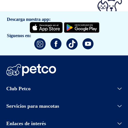
Descarga nuestra app:
Síguenos en:
Iniciar sesión
Club Petco
Crear cuenta
Entrenamiento
Conoce Club Petco
Grooming Salon
Servicios para mascotas
Promociones
Adopciones
Aviso de privacidad
Petco Easy Buy
Enlaces de interés
Políticas de devolución
Aprendiendo de mascotas