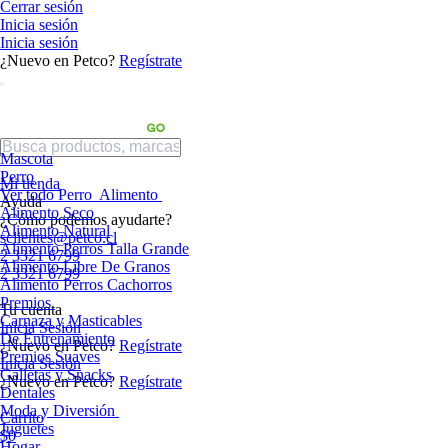
Cerrar sesión
Inicia sesión
Inicia sesión
¿Nuevo en Petco?
Regístrate
Mascota
Perro
Mi tienda
Ver todo Perro
Alimento
Ayuda
Alimento Seco
¿Cómo podemos ayudarte?
Alimento Natural
sclientes@petco.cl
Alimento Perros Talla Grande
2 3321 6799
Alimento Libre De Granos
2 3321 6799
Alimento Perros Cachorros
Premios
Tu cuenta
Carnaza y Masticables
Inicia Sesión
De Entrenamiento
¿Nuevo en Petco?
Regístrate
Premios Suaves
Inicia Sesión
Galletas y Snacks
¿Nuevo en Petco?
Regístrate
Dentales
Moda y Diversión
Carrito
Juguetes
$0
Hogar