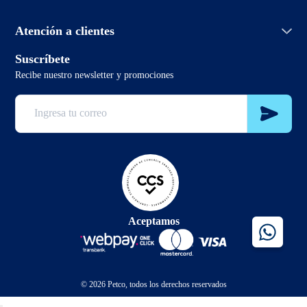
Política de envío
PetcoBlog
Horario de atención:
Términos y condiciones promociones
Atención a clientes
Lunes a domingo de 7:00hrs a 0:00hrs
Términos y condiciones
2 3321 6799
Suscríbete
sclientes@petco.cl
Recibe nuestro newsletter y promociones
2 3321 6799
Aceptamos
© 2026 Petco, todos los derechos reservados