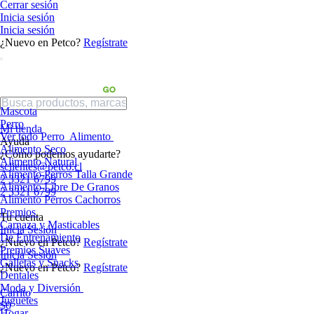
Cerrar sesión
Inicia sesión
Inicia sesión
¿Nuevo en Petco?
Regístrate
Mascota
Perro
Mi tienda
Ver todo Perro
Alimento
Ayuda
Alimento Seco
¿Cómo podemos ayudarte?
Alimento Natural
sclientes@petco.cl
Alimento Perros Talla Grande
2 3321 6799
Alimento Libre De Granos
2 3321 6799
Alimento Perros Cachorros
Premios
Tu cuenta
Carnaza y Masticables
Inicia Sesión
De Entrenamiento
¿Nuevo en Petco?
Regístrate
Premios Suaves
Inicia Sesión
Galletas y Snacks
¿Nuevo en Petco?
Regístrate
Dentales
Moda y Diversión
Carrito
Juguetes
$0
Hogar