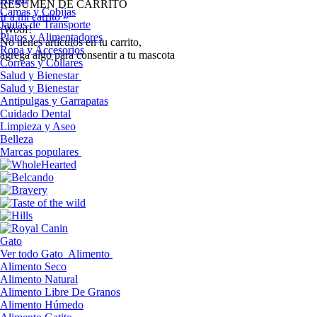
RESUMEN DE CARRITO
Camas y Cobijas
Ir a mi carrito »
Jaulas de Transporte
¡Woof!
Platos y Alimentadores
No tíenes artículos en tu carrito,
Ropa y Accesorios
agrega algo para consentir a tu mascota
Correas y Collares
Salud y Bienestar
Salud y Bienestar
Antipulgas y Garrapatas
Cuidado Dental
Limpieza y Aseo
Belleza
Marcas populares
Gato
Ver todo Gato
Alimento
Alimento Seco
Alimento Natural
Alimento Libre De Granos
Alimento Húmedo