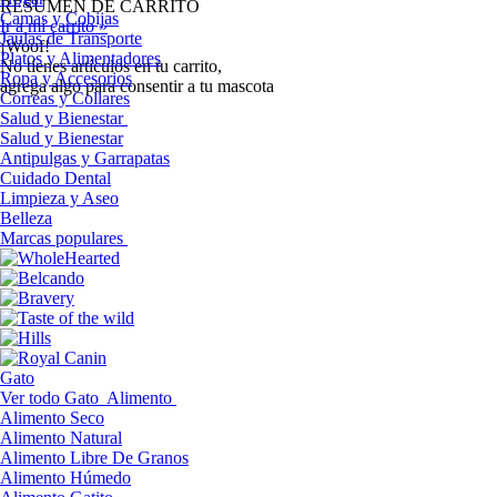
RESUMEN DE CARRITO
Camas y Cobijas
Ir a mi carrito »
Jaulas de Transporte
¡Woof!
Platos y Alimentadores
No tíenes artículos en tu carrito,
Ropa y Accesorios
agrega algo para consentir a tu mascota
Correas y Collares
Salud y Bienestar
Salud y Bienestar
Antipulgas y Garrapatas
Cuidado Dental
Limpieza y Aseo
Belleza
Marcas populares
Gato
Ver todo Gato
Alimento
Alimento Seco
Alimento Natural
Alimento Libre De Granos
Alimento Húmedo