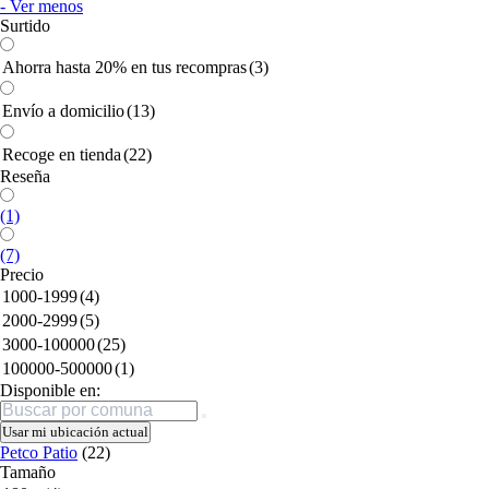
- Ver menos
Surtido
Ahorra hasta 20% en tus recompras
(3)
Envío a domicilio
(13)
Recoge en tienda
(22)
Reseña
(1)
(7)
Precio
1000-1999
(4)
2000-2999
(5)
3000-100000
(25)
100000-500000
(1)
Disponible en:
Buscar
Usar mi ubicación actual
Petco Patio
(22)
Tamaño