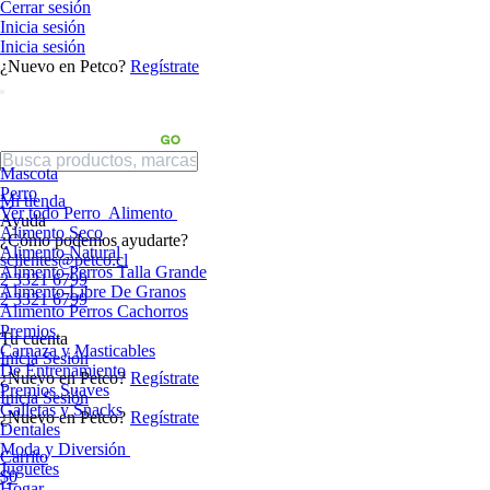
Cerrar sesión
Inicia sesión
Inicia sesión
¿Nuevo en Petco?
Regístrate
Mascota
Perro
Mi tienda
Ver todo Perro
Alimento
Ayuda
Alimento Seco
¿Cómo podemos ayudarte?
Alimento Natural
sclientes@petco.cl
Alimento Perros Talla Grande
2 3321 6799
Alimento Libre De Granos
2 3321 6799
Alimento Perros Cachorros
Premios
Tu cuenta
Carnaza y Masticables
Inicia Sesión
De Entrenamiento
¿Nuevo en Petco?
Regístrate
Premios Suaves
Inicia Sesión
Galletas y Snacks
¿Nuevo en Petco?
Regístrate
Dentales
Moda y Diversión
Carrito
Juguetes
$0
Hogar