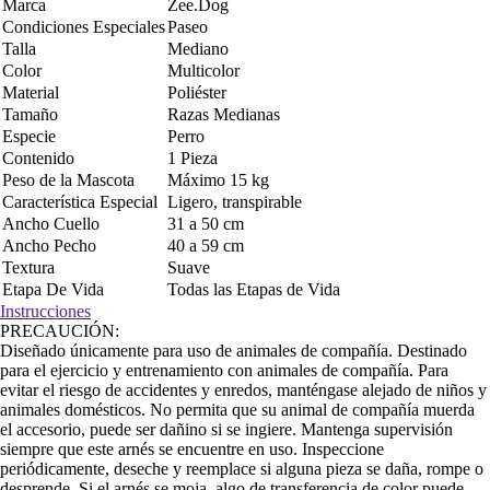
Marca
Zee.Dog
Condiciones Especiales
Paseo
Talla
Mediano
Color
Multicolor
Material
Poliéster
Tamaño
Razas Medianas
Especie
Perro
Contenido
1 Pieza
Peso de la Mascota
Máximo 15 kg
Característica Especial
Ligero, transpirable
Ancho Cuello
31 a 50 cm
Ancho Pecho
40 a 59 cm
Textura
Suave
Etapa De Vida
Todas las Etapas de Vida
Instrucciones
PRECAUCIÓN:
Diseñado únicamente para uso de animales de compañía. Destinado
para el ejercicio y entrenamiento con animales de compañía. Para
evitar el riesgo de accidentes y enredos, manténgase alejado de niños y
animales domésticos. No permita que su animal de compañía muerda
el accesorio, puede ser dañino si se ingiere. Mantenga supervisión
siempre que este arnés se encuentre en uso. Inspeccione
periódicamente, deseche y reemplace si alguna pieza se daña, rompe o
desprende. Si el arnés se moja, algo de transferencia de color puede