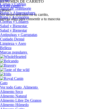
RESUMEN DE CARRITO
Camas y Cobijas
Ir a mi carrito »
Jaulas de Transporte
¡Woof!
Platos y Alimentadores
No tíenes artículos en tu carrito,
Ropa y Accesorios
agrega algo para consentir a tu mascota
Correas y Collares
Salud y Bienestar
Salud y Bienestar
Antipulgas y Garrapatas
Cuidado Dental
Limpieza y Aseo
Belleza
Marcas populares
Gato
Ver todo Gato
Alimento
Alimento Seco
Alimento Natural
Alimento Libre De Granos
Alimento Húmedo