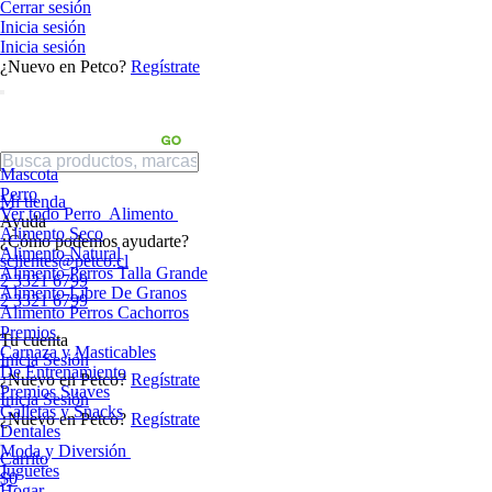
Cerrar sesión
Inicia sesión
Inicia sesión
¿Nuevo en Petco?
Regístrate
Mascota
Perro
Mi tienda
Ver todo Perro
Alimento
Ayuda
Alimento Seco
¿Cómo podemos ayudarte?
Alimento Natural
sclientes@petco.cl
Alimento Perros Talla Grande
2 3321 6799
Alimento Libre De Granos
2 3321 6799
Alimento Perros Cachorros
Premios
Tu cuenta
Carnaza y Masticables
Inicia Sesión
De Entrenamiento
¿Nuevo en Petco?
Regístrate
Premios Suaves
Inicia Sesión
Galletas y Snacks
¿Nuevo en Petco?
Regístrate
Dentales
Moda y Diversión
Carrito
Juguetes
$0
Hogar