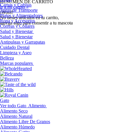
RESUMEN DE CARRITO
Camas y Cobijas
Ir a mi carrito »
Jaulas de Transporte
¡Woof!
Platos y Alimentadores
No tíenes artículos en tu carrito,
Ropa y Accesorios
agrega algo para consentir a tu mascota
Correas y Collares
Salud y Bienestar
Salud y Bienestar
Antipulgas y Garrapatas
Cuidado Dental
Limpieza y Aseo
Belleza
Marcas populares
Gato
Ver todo Gato
Alimento
Alimento Seco
Alimento Natural
Alimento Libre De Granos
Alimento Húmedo