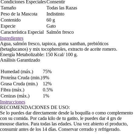
Condiciones Especiales
Consentir
Tamaño
Todas las Razas
Peso de la Mascota
Indistinto
Contenido
60 g
Especie
Gato
Característica Especial
Salmón fresco
Ingredientes
Agua, salmón fresco, tapioca, goma xanthan, prebióticos
(betaglucanos) y mix tocopheroles, extracto de aceite romero.
Energía Metabolizable: 150 Kcal/ 100 g.
Análisis Garantizado
Humedad (máx.)
75%
Proteína Cruda (min.)
9%
Grasa Cruda (min.)
12%
Fibra (máx.)
0.5%
Cenizas (máx.)
1%
Instrucciones
RECOMENDACIONES DE USO:
Se lo puedes dar directamente desde la boquilla o como complemento
con su comida. Por cada kilo de tu gatito, le puedes dar 4 grs de
mousse diarios. Para todas las edades. Una vez abierto el producto,
consumir antes de los 14 días. Conservar cerrado y refrigerado.