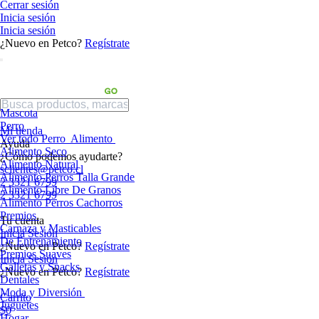
Cerrar sesión
Inicia sesión
Inicia sesión
¿Nuevo en Petco?
Regístrate
Mascota
Perro
Mi tienda
Ver todo Perro
Alimento
Ayuda
Alimento Seco
¿Cómo podemos ayudarte?
Alimento Natural
sclientes@petco.cl
Alimento Perros Talla Grande
2 3321 6799
Alimento Libre De Granos
2 3321 6799
Alimento Perros Cachorros
Premios
Tu cuenta
Carnaza y Masticables
Inicia Sesión
De Entrenamiento
¿Nuevo en Petco?
Regístrate
Premios Suaves
Inicia Sesión
Galletas y Snacks
¿Nuevo en Petco?
Regístrate
Dentales
Moda y Diversión
Carrito
Juguetes
$0
Hogar