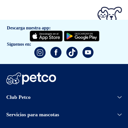
Descarga nuestra app:
Síguenos en:
Iniciar sesión
Club Petco
Crear cuenta
Entrenamiento
Conoce Club Petco
Grooming Salon
Servicios para mascotas
Promociones
Adopciones
Aviso de privacidad
Petco Easy Buy