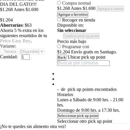
Compra normal
DIA DEL GATO!!!
$1.268
Antes
$1.690
Agregar a carrito
$1.268
Antes
$1.690
Agregar a favoritos
$1.204
Recoger en tienda
Ahorrarías:
$63
Disponible en:
Ahorra 5 % extra en los
Sin seleccionar
siguientes resurtidos de tu
Cambiar pick up point
Petco Easy Buy
.
Precio más bajo
Variante:
Programar con
$1.204
Envío gratis en Santiago.
Cantidad:
Ubicar pick up point
Back
-
de
pick up points encontrados
Horarios
Lunes a Sábado de 9:00 hrs. - 21:00
hrs.
Domingo de 9:00 hrs. a 17:30 hrs.
Seleccionar pick up point
Seleccionar otro pick up point
¡No te quedes sin alimento otra vez!