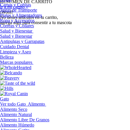
RESUMEN DE CARRITO
Camas y Cobijas
Ir a mi carrito »
Jaulas de Transporte
¡Woof!
Platos y Alimentadores
No tíenes artículos en tu carrito,
Ropa y Accesorios
agrega algo para consentir a tu mascota
Correas y Collares
Salud y Bienestar
Salud y Bienestar
Antipulgas y Garrapatas
Cuidado Dental
Limpieza y Aseo
Belleza
Marcas populares
Gato
Ver todo Gato
Alimento
Alimento Seco
Alimento Natural
Alimento Libre De Granos
Alimento Húmedo