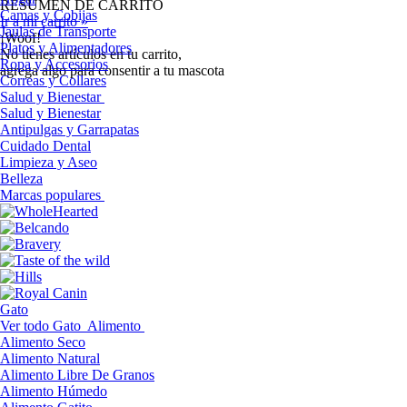
RESUMEN DE CARRITO
Camas y Cobijas
Ir a mi carrito »
Jaulas de Transporte
¡Woof!
Platos y Alimentadores
No tíenes artículos en tu carrito,
Ropa y Accesorios
agrega algo para consentir a tu mascota
Correas y Collares
Salud y Bienestar
Salud y Bienestar
Antipulgas y Garrapatas
Cuidado Dental
Limpieza y Aseo
Belleza
Marcas populares
Gato
Ver todo Gato
Alimento
Alimento Seco
Alimento Natural
Alimento Libre De Granos
Alimento Húmedo