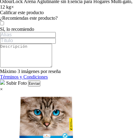
OdourLock Arena Aglutinante sin Esencia para Hogares Multi-gato,
12 kg
×
Calificar este producto
Tu valoración
¿Recomiendas este producto?
Sí, lo recomiendo
Máximo 3 imágenes por reseña
Términos y Condiciones
Subir Foto
Enviar
×