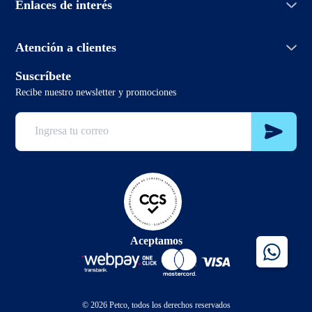
Enlaces de interés
Políticas de devolución
Aprendiendo de mascotas
Política de envío
PetcoBlog
Horario de atención:
Términos y condiciones promociones
Atención a clientes
Lunes a domingo de 7:00hrs a 0:00hrs
Términos y condiciones
2 3321 6799
Suscríbete
sclientes@petco.cl
Recibe nuestro newsletter y promociones
2 3321 6799
Aceptamos
© 2026 Petco, todos los derechos reservados