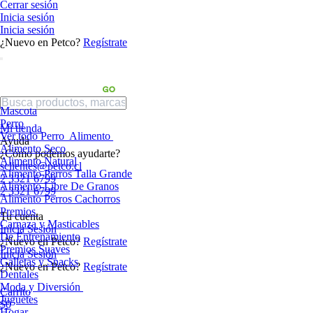
Cerrar sesión
Inicia sesión
Inicia sesión
¿Nuevo en Petco?
Regístrate
Mascota
Perro
Mi tienda
Ver todo Perro
Alimento
Ayuda
Alimento Seco
¿Cómo podemos ayudarte?
Alimento Natural
sclientes@petco.cl
Alimento Perros Talla Grande
2 3321 6799
Alimento Libre De Granos
2 3321 6799
Alimento Perros Cachorros
Premios
Tu cuenta
Carnaza y Masticables
Inicia Sesión
De Entrenamiento
¿Nuevo en Petco?
Regístrate
Premios Suaves
Inicia Sesión
Galletas y Snacks
¿Nuevo en Petco?
Regístrate
Dentales
Moda y Diversión
Carrito
Juguetes
$0
Hogar