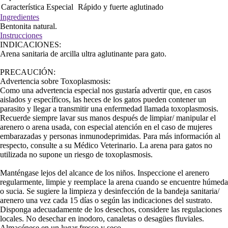
Característica Especial
Rápido y fuerte aglutinado
Ingredientes
Bentonita natural.
Instrucciones
INDICACIONES:
Arena sanitaria de arcilla ultra aglutinante para gato.
PRECAUCIÓN:
Advertencia sobre Toxoplasmosis:
Como una advertencia especial nos gustaría advertir que, en casos
aislados y específicos, las heces de los gatos pueden contener un
parasito y llegar a transmitir una enfermedad llamada toxoplasmosis.
Recuerde siempre lavar sus manos después de limpiar/ manipular el
arenero o arena usada, con especial atención en el caso de mujeres
embarazadas y personas inmunodeprimidas. Para más información al
respecto, consulte a su Médico Veterinario. La arena para gatos no
utilizada no supone un riesgo de toxoplasmosis.
Manténgase lejos del alcance de los niños. Inspeccione el arenero
regularmente, limpie y reemplace la arena cuando se encuentre húmeda
o sucia. Se sugiere la limpieza y desinfección de la bandeja sanitaria/
arenero una vez cada 15 días o según las indicaciones del sustrato.
Disponga adecuadamente de los desechos, considere las regulaciones
locales. No desechar en inodoro, canaletas o desagües fluviales.
Almacénese en un lugar fresco y seco.