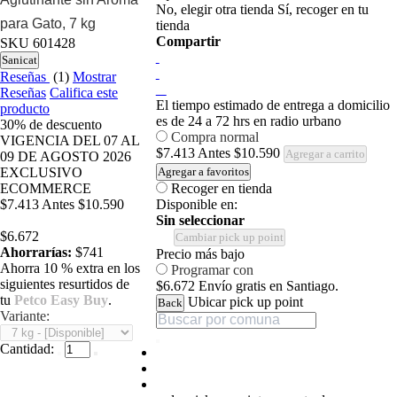
No, elegir otra tienda
Sí, recoger en tu
para Gato, 7 kg
tienda
Compartir
SKU
601428
Sanicat
Reseñas
(1)
Mostrar
Reseñas
Califica este
El tiempo estimado de entrega a domicilio
producto
es de 24 a 72 hrs en radio urbano
30%
de descuento
Compra normal
VIGENCIA DEL 07 AL
$7.413
Antes
$10.590
Agregar a carrito
09 DE AGOSTO 2026
EXCLUSIVO
Agregar a favoritos
ECOMMERCE
Recoger en tienda
$7.413
Antes
$10.590
Disponible en:
Sin seleccionar
$6.672
Cambiar pick up point
Ahorrarías:
$741
Precio más bajo
Ahorra 10 % extra en los
Programar con
siguientes resurtidos de
$6.672
Envío gratis en Santiago.
tu
Petco Easy Buy
.
Ubicar pick up point
Back
Variante:
Cantidad: