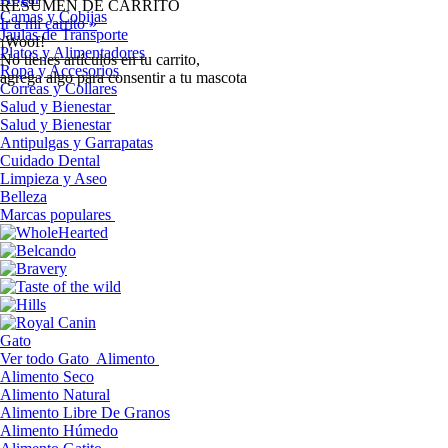
RESUMEN DE CARRITO
Camas y Cobijas
Ir a mi carrito »
Jaulas de Transporte
¡Woof!
Platos y Alimentadores
No tíenes artículos en tu carrito,
Ropa y Accesorios
agrega algo para consentir a tu mascota
Correas y Collares
Salud y Bienestar
Salud y Bienestar
Antipulgas y Garrapatas
Cuidado Dental
Limpieza y Aseo
Belleza
Marcas populares
Gato
Ver todo Gato
Alimento
Alimento Seco
Alimento Natural
Alimento Libre De Granos
Alimento Húmedo