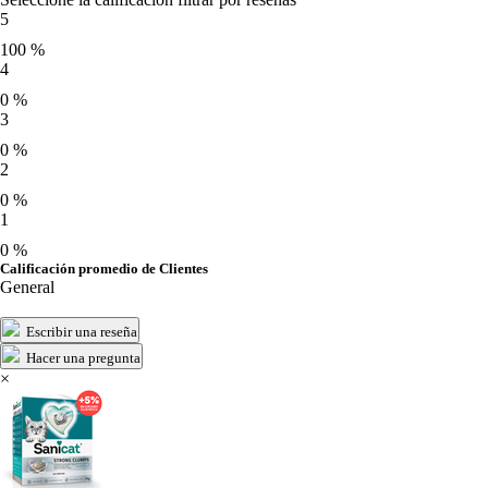
5
100 %
4
0 %
3
0 %
2
0 %
1
0 %
Calificación promedio de Clientes
General
Escribir una reseña
Hacer una pregunta
×