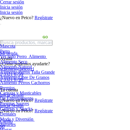
Cerrar sesión
Inicia sesión
Inicia sesión
¿Nuevo en Petco?
Regístrate
Mascota
Perro
Mi tienda
Ver todo Perro
Alimento
Ayuda
Alimento Seco
¿Cómo podemos ayudarte?
Alimento Natural
sclientes@petco.cl
Alimento Perros Talla Grande
2 3321 6799
Alimento Libre De Granos
2 3321 6799
Alimento Perros Cachorros
Premios
Tu cuenta
Carnaza y Masticables
Inicia Sesión
De Entrenamiento
¿Nuevo en Petco?
Regístrate
Premios Suaves
Inicia Sesión
Galletas y Snacks
¿Nuevo en Petco?
Regístrate
Dentales
Moda y Diversión
Carrito
Juguetes
$0
Hogar