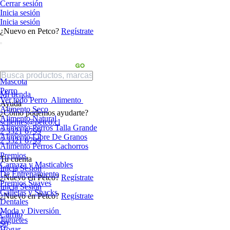
Cerrar sesión
Inicia sesión
Inicia sesión
¿Nuevo en Petco?
Regístrate
Mascota
Perro
Mi tienda
Ver todo Perro
Alimento
Ayuda
Alimento Seco
¿Cómo podemos ayudarte?
Alimento Natural
sclientes@petco.cl
Alimento Perros Talla Grande
2 3321 6799
Alimento Libre De Granos
2 3321 6799
Alimento Perros Cachorros
Premios
Tu cuenta
Carnaza y Masticables
Inicia Sesión
De Entrenamiento
¿Nuevo en Petco?
Regístrate
Premios Suaves
Inicia Sesión
Galletas y Snacks
¿Nuevo en Petco?
Regístrate
Dentales
Moda y Diversión
Carrito
Juguetes
$0
Hogar