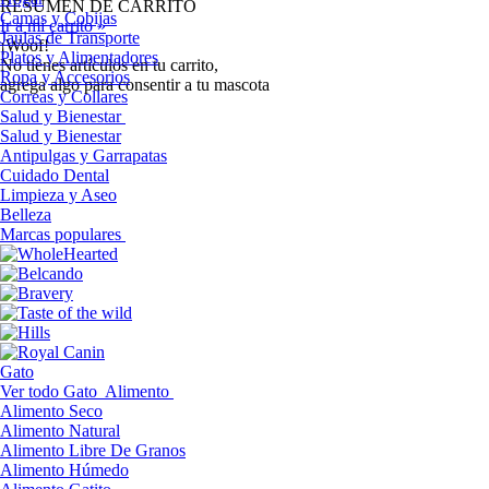
RESUMEN DE CARRITO
Camas y Cobijas
Ir a mi carrito »
Jaulas de Transporte
¡Woof!
Platos y Alimentadores
No tíenes artículos en tu carrito,
Ropa y Accesorios
agrega algo para consentir a tu mascota
Correas y Collares
Salud y Bienestar
Salud y Bienestar
Antipulgas y Garrapatas
Cuidado Dental
Limpieza y Aseo
Belleza
Marcas populares
Gato
Ver todo Gato
Alimento
Alimento Seco
Alimento Natural
Alimento Libre De Granos
Alimento Húmedo