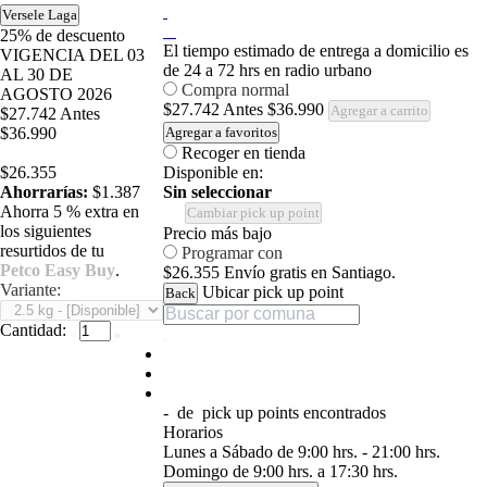
Versele Laga
25%
de descuento
El tiempo estimado de entrega a domicilio es
VIGENCIA DEL 03
de 24 a 72 hrs en radio urbano
AL 30 DE
Compra normal
AGOSTO 2026
$27.742
Antes
$36.990
Agregar a carrito
$27.742
Antes
$36.990
Agregar a favoritos
Recoger en tienda
$26.355
Disponible en:
Ahorrarías:
$1.387
Sin seleccionar
Ahorra 5 % extra en
Cambiar pick up point
los siguientes
Precio más bajo
resurtidos de tu
Programar con
Petco Easy Buy
.
$26.355
Envío gratis en Santiago.
Variante:
Ubicar pick up point
Back
Cantidad:
-
de
pick up points encontrados
Horarios
Lunes a Sábado de 9:00 hrs. - 21:00 hrs.
Domingo de 9:00 hrs. a 17:30 hrs.