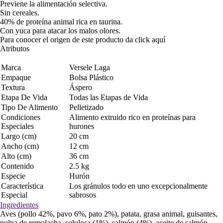
Previene la alimentación selectiva.
Sin cereales.
40% de proteína animal rica en taurina.
Con yuca para atacar los malos olores.
Para conocer el origen de este producto da click
aquí
Atributos
Marca
Versele Laga
Empaque
Bolsa Plástico
Textura
Áspero
Etapa De Vida
Todas las Etapas de Vida
Tipo De Alimento
Pelletizado
Condiciones
Alimento extruido rico en proteínas para
Especiales
hurones
Largo (cm)
20 cm
Ancho (cm)
12 cm
Alto (cm)
36 cm
Contenido
2.5 kg
Especie
Hurón
Característica
Los gránulos todo en uno excepcionalmente
Especial
sabrosos
Ingredientes
Aves (pollo 42%, pavo 6%, pato 2%), patata, grasa animal, guisantes,
pulpa de remolacha, celulosa (1%), salmón (4%), aceite de salmón