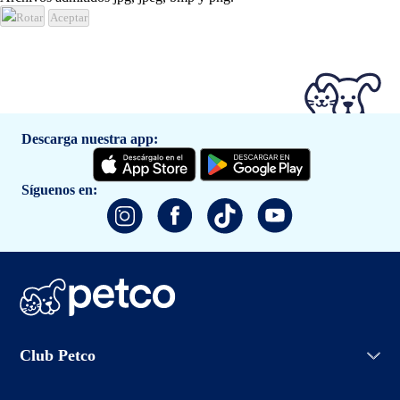
Rotar
Aceptar
Descarga nuestra app:
Síguenos en:
Iniciar sesión
Club Petco
Crear cuenta
Entrenamiento
Conoce Club Petco