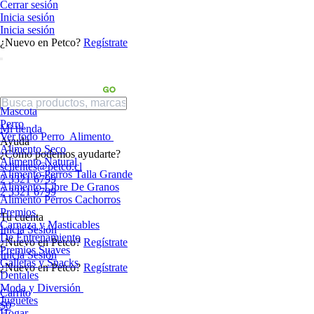
Cerrar sesión
Inicia sesión
Inicia sesión
¿Nuevo en Petco?
Regístrate
Mascota
Perro
Mi tienda
Ver todo Perro
Alimento
Ayuda
Alimento Seco
¿Cómo podemos ayudarte?
Alimento Natural
sclientes@petco.cl
Alimento Perros Talla Grande
2 3321 6799
Alimento Libre De Granos
2 3321 6799
Alimento Perros Cachorros
Premios
Tu cuenta
Carnaza y Masticables
Inicia Sesión
De Entrenamiento
¿Nuevo en Petco?
Regístrate
Premios Suaves
Inicia Sesión
Galletas y Snacks
¿Nuevo en Petco?
Regístrate
Dentales
Moda y Diversión
Carrito
Juguetes
$0
Hogar