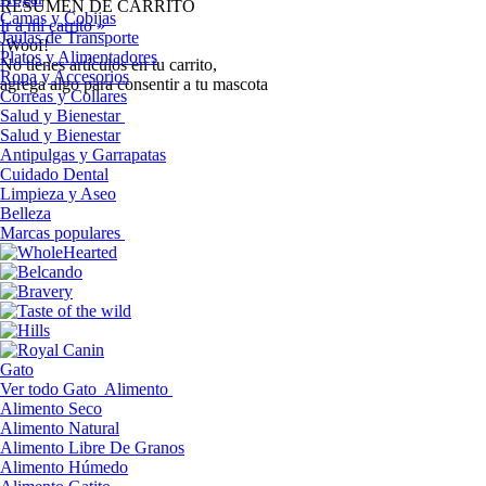
RESUMEN DE CARRITO
Camas y Cobijas
Ir a mi carrito »
Jaulas de Transporte
¡Woof!
Platos y Alimentadores
No tíenes artículos en tu carrito,
Ropa y Accesorios
agrega algo para consentir a tu mascota
Correas y Collares
Salud y Bienestar
Salud y Bienestar
Antipulgas y Garrapatas
Cuidado Dental
Limpieza y Aseo
Belleza
Marcas populares
Gato
Ver todo Gato
Alimento
Alimento Seco
Alimento Natural
Alimento Libre De Granos
Alimento Húmedo