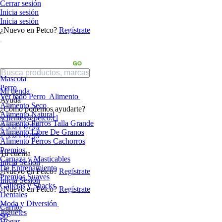
Cerrar sesión
Inicia sesión
Inicia sesión
¿Nuevo en Petco?
Regístrate
Mascota
Perro
Mi tienda
Ver todo Perro
Alimento
Ayuda
Alimento Seco
¿Cómo podemos ayudarte?
Alimento Natural
sclientes@petco.cl
Alimento Perros Talla Grande
2 3321 6799
Alimento Libre De Granos
2 3321 6799
Alimento Perros Cachorros
Premios
Tu cuenta
Carnaza y Masticables
Inicia Sesión
De Entrenamiento
¿Nuevo en Petco?
Regístrate
Premios Suaves
Inicia Sesión
Galletas y Snacks
¿Nuevo en Petco?
Regístrate
Dentales
Moda y Diversión
Carrito
Juguetes
$0
Hogar