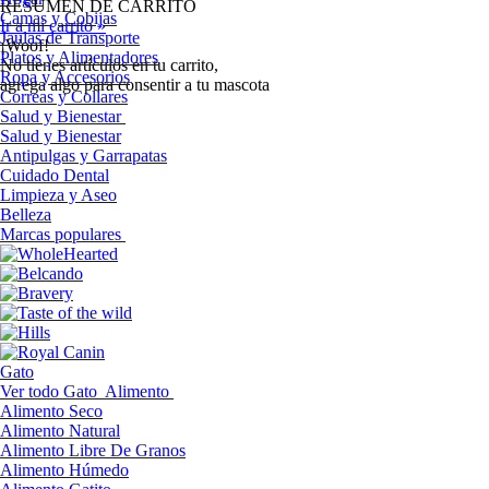
RESUMEN DE CARRITO
Camas y Cobijas
Ir a mi carrito »
Jaulas de Transporte
¡Woof!
Platos y Alimentadores
No tíenes artículos en tu carrito,
Ropa y Accesorios
agrega algo para consentir a tu mascota
Correas y Collares
Salud y Bienestar
Salud y Bienestar
Antipulgas y Garrapatas
Cuidado Dental
Limpieza y Aseo
Belleza
Marcas populares
Gato
Ver todo Gato
Alimento
Alimento Seco
Alimento Natural
Alimento Libre De Granos
Alimento Húmedo