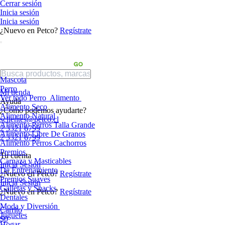
Cerrar sesión
Inicia sesión
Inicia sesión
¿Nuevo en Petco?
Regístrate
Mascota
Perro
Mi tienda
Ver todo Perro
Alimento
Ayuda
Alimento Seco
¿Cómo podemos ayudarte?
Alimento Natural
sclientes@petco.cl
Alimento Perros Talla Grande
2 3321 6799
Alimento Libre De Granos
2 3321 6799
Alimento Perros Cachorros
Premios
Tu cuenta
Carnaza y Masticables
Inicia Sesión
De Entrenamiento
¿Nuevo en Petco?
Regístrate
Premios Suaves
Inicia Sesión
Galletas y Snacks
¿Nuevo en Petco?
Regístrate
Dentales
Moda y Diversión
Carrito
Juguetes
$0
Hogar