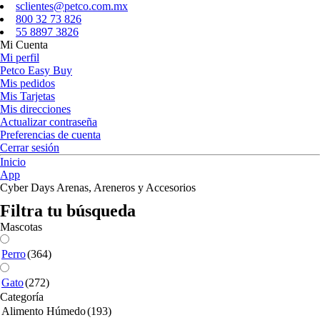
sclientes@petco.com.mx
800 32 73 826
55 8897 3826
Mi Cuenta
Mi perfil
Petco Easy Buy
Mis pedidos
Mis Tarjetas
Mis direcciones
Actualizar contraseña
Preferencias de cuenta
Cerrar sesión
Inicio
App
Cyber Days Arenas, Areneros y Accesorios
Filtra tu búsqueda
Mascotas
Perro
(364)
Gato
(272)
Categoría
Alimento Húmedo
(193)