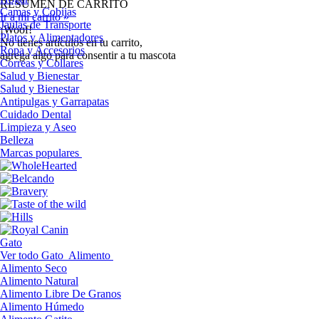
RESUMEN DE CARRITO
Camas y Cobijas
Ir a mi carrito »
Jaulas de Transporte
¡Woof!
Platos y Alimentadores
No tíenes artículos en tu carrito,
Ropa y Accesorios
agrega algo para consentir a tu mascota
Correas y Collares
Salud y Bienestar
Salud y Bienestar
Antipulgas y Garrapatas
Cuidado Dental
Limpieza y Aseo
Belleza
Marcas populares
Gato
Ver todo Gato
Alimento
Alimento Seco
Alimento Natural
Alimento Libre De Granos
Alimento Húmedo