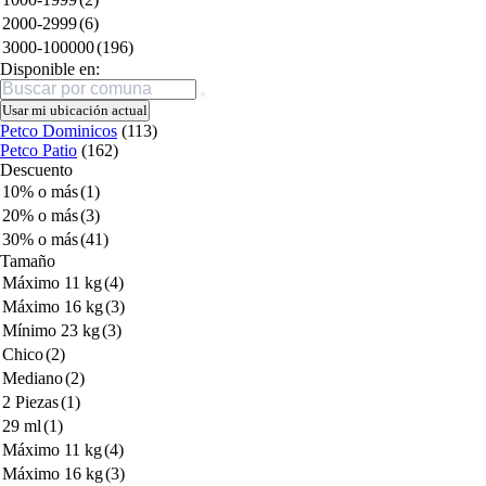
2000-2999
(6)
3000-100000
(196)
Disponible en:
Buscar
Usar mi ubicación actual
Petco Dominicos
(113)
Petco Patio
(162)
Descuento
10% o más
(1)
20% o más
(3)
30% o más
(41)
Tamaño
Máximo 11 kg
(4)
Máximo 16 kg
(3)
Mínimo 23 kg
(3)
Chico
(2)
Mediano
(2)
2 Piezas
(1)
29 ml
(1)
Máximo 11 kg
(4)
Máximo 16 kg
(3)