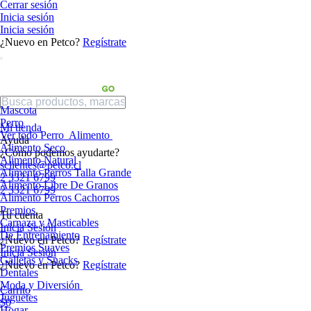
Cerrar sesión
Inicia sesión
Inicia sesión
¿Nuevo en Petco?
Regístrate
Mascota
Perro
Mi tienda
Ver todo Perro
Alimento
Ayuda
Alimento Seco
¿Cómo podemos ayudarte?
Alimento Natural
sclientes@petco.cl
Alimento Perros Talla Grande
2 3321 6799
Alimento Libre De Granos
2 3321 6799
Alimento Perros Cachorros
Premios
Tu cuenta
Carnaza y Masticables
Inicia Sesión
De Entrenamiento
¿Nuevo en Petco?
Regístrate
Premios Suaves
Inicia Sesión
Galletas y Snacks
¿Nuevo en Petco?
Regístrate
Dentales
Moda y Diversión
Carrito
Juguetes
$0
Hogar