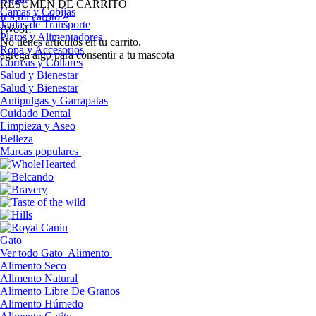
RESUMEN DE CARRITO
Camas y Cobijas
Ir a mi carrito »
Jaulas de Transporte
¡Woof!
Platos y Alimentadores
No tíenes artículos en tu carrito,
Ropa y Accesorios
agrega algo para consentir a tu mascota
Correas y Collares
Salud y Bienestar
Salud y Bienestar
Antipulgas y Garrapatas
Cuidado Dental
Limpieza y Aseo
Belleza
Marcas populares
Gato
Ver todo Gato
Alimento
Alimento Seco
Alimento Natural
Alimento Libre De Granos
Alimento Húmedo