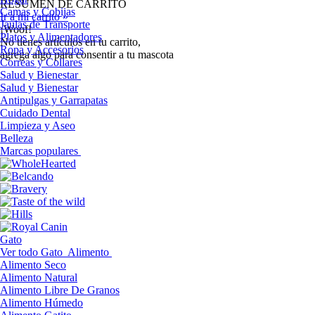
RESUMEN DE CARRITO
Camas y Cobijas
Ir a mi carrito »
Jaulas de Transporte
¡Woof!
Platos y Alimentadores
No tíenes artículos en tu carrito,
Ropa y Accesorios
agrega algo para consentir a tu mascota
Correas y Collares
Salud y Bienestar
Salud y Bienestar
Antipulgas y Garrapatas
Cuidado Dental
Limpieza y Aseo
Belleza
Marcas populares
Gato
Ver todo Gato
Alimento
Alimento Seco
Alimento Natural
Alimento Libre De Granos
Alimento Húmedo