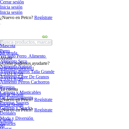
Cerrar sesión
Inicia sesión
Inicia sesión
¿Nuevo en Petco?
Regístrate
Mascota
Perro
Mi tienda
Ver todo Perro
Alimento
Ayuda
Alimento Seco
¿Cómo podemos ayudarte?
Alimento Natural
sclientes@petco.cl
Alimento Perros Talla Grande
2 3321 6799
Alimento Libre De Granos
2 3321 6799
Alimento Perros Cachorros
Premios
Tu cuenta
Carnaza y Masticables
Inicia Sesión
De Entrenamiento
¿Nuevo en Petco?
Regístrate
Premios Suaves
Inicia Sesión
Galletas y Snacks
¿Nuevo en Petco?
Regístrate
Dentales
Moda y Diversión
Carrito
Juguetes
$0
Hogar