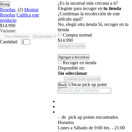
¿Es la sucursal más cercana a ti?
Kong
Elegiste para recoger en
tu tienda
Reseñas
(2)
Mostrar
¿Confirmas la recolección de este
Reseñas
Califica este
artículo aquí?
producto
No, elegir otra tienda
Sí, recoger en tu
$14.990
tienda
Variante:
Compra normal
$14.990
Cantidad:
Agregar a carrito
Agregar a favoritos
Recoger en tienda
Disponible en:
Sin seleccionar
Cambiar pick up point
Ubicar pick up point
Back
-
de
pick up points encontrados
Horarios
Lunes a Sábado de 9:00 hrs. - 21:00