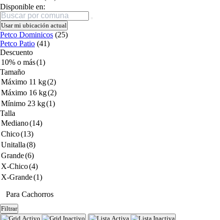
Disponible en:
Buscar
Usar mi ubicación actual
Petco Dominicos
(25)
Petco Patio
(41)
Descuento
10% o más
(1)
Tamaño
Máximo 11 kg
(2)
Máximo 16 kg
(2)
Mínimo 23 kg
(1)
Talla
Mediano
(14)
Chico
(13)
Unitalla
(8)
Grande
(6)
X-Chico
(4)
X-Grande
(1)
Para Cachorros
Filtrar