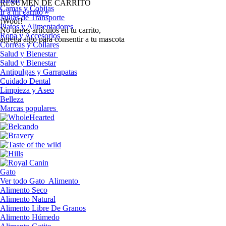
RESUMEN DE CARRITO
Camas y Cobijas
Ir a mi carrito »
Jaulas de Transporte
¡Woof!
Platos y Alimentadores
No tíenes artículos en tu carrito,
Ropa y Accesorios
agrega algo para consentir a tu mascota
Correas y Collares
Salud y Bienestar
Salud y Bienestar
Antipulgas y Garrapatas
Cuidado Dental
Limpieza y Aseo
Belleza
Marcas populares
Gato
Ver todo Gato
Alimento
Alimento Seco
Alimento Natural
Alimento Libre De Granos
Alimento Húmedo