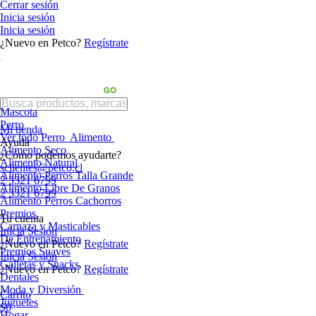
Cerrar sesión
Inicia sesión
Inicia sesión
¿Nuevo en Petco?
Regístrate
Mascota
Perro
Mi tienda
Ver todo Perro
Alimento
Ayuda
Alimento Seco
¿Cómo podemos ayudarte?
Alimento Natural
sclientes@petco.cl
Alimento Perros Talla Grande
2 3321 6799
Alimento Libre De Granos
2 3321 6799
Alimento Perros Cachorros
Premios
Tu cuenta
Carnaza y Masticables
Inicia Sesión
De Entrenamiento
¿Nuevo en Petco?
Regístrate
Premios Suaves
Inicia Sesión
Galletas y Snacks
¿Nuevo en Petco?
Regístrate
Dentales
Moda y Diversión
Carrito
Juguetes
$0
Hogar