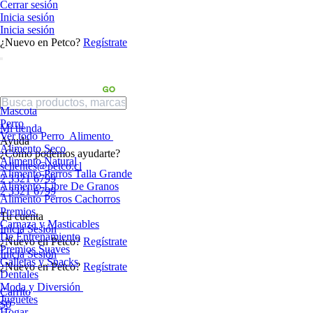
Cerrar sesión
Inicia sesión
Inicia sesión
¿Nuevo en Petco?
Regístrate
Mascota
Perro
Mi tienda
Ver todo Perro
Alimento
Ayuda
Alimento Seco
¿Cómo podemos ayudarte?
Alimento Natural
sclientes@petco.cl
Alimento Perros Talla Grande
2 3321 6799
Alimento Libre De Granos
2 3321 6799
Alimento Perros Cachorros
Premios
Tu cuenta
Carnaza y Masticables
Inicia Sesión
De Entrenamiento
¿Nuevo en Petco?
Regístrate
Premios Suaves
Inicia Sesión
Galletas y Snacks
¿Nuevo en Petco?
Regístrate
Dentales
Moda y Diversión
Carrito
Juguetes
$0
Hogar