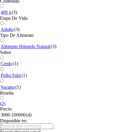
Contenido
400 g
(3)
Etapa De Vida
Adulto
(3)
Tipo De Alimento
Alimento Húmedo Natural
(3)
Sabor
Cerdo
(1)
Pollo/Atún
(1)
Vacuno
(1)
Reseña
(2)
Precio
3000-100000
(4)
Disponible en:
Buscar
Usar mi ubicación actual