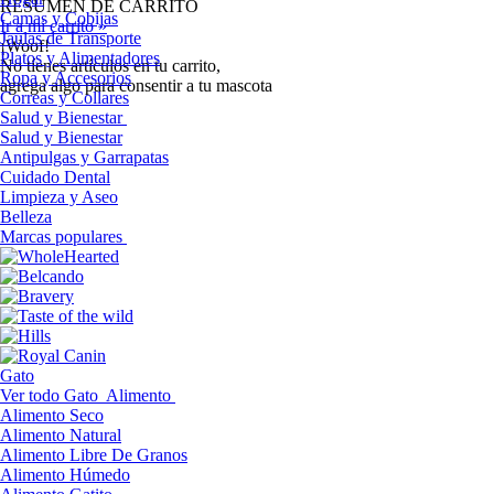
RESUMEN DE CARRITO
Camas y Cobijas
Ir a mi carrito »
Jaulas de Transporte
¡Woof!
Platos y Alimentadores
No tíenes artículos en tu carrito,
Ropa y Accesorios
agrega algo para consentir a tu mascota
Correas y Collares
Salud y Bienestar
Salud y Bienestar
Antipulgas y Garrapatas
Cuidado Dental
Limpieza y Aseo
Belleza
Marcas populares
Gato
Ver todo Gato
Alimento
Alimento Seco
Alimento Natural
Alimento Libre De Granos
Alimento Húmedo