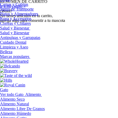
RESUMEN DE CARRITO
Camas y Cobijas
Ir a mi carrito »
Jaulas de Transporte
¡Woof!
Platos y Alimentadores
No tíenes artículos en tu carrito,
Ropa y Accesorios
agrega algo para consentir a tu mascota
Correas y Collares
Salud y Bienestar
Salud y Bienestar
Antipulgas y Garrapatas
Cuidado Dental
Limpieza y Aseo
Belleza
Marcas populares
Gato
Ver todo Gato
Alimento
Alimento Seco
Alimento Natural
Alimento Libre De Granos
Alimento Húmedo