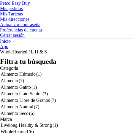
Petco Easy Buy
Mis pedidos
Mis Tarjetas
Mis direcciones
Actualizar contraseña
Preferencias de cuenta
Cerrar sesión
Inicio
App
WholeHearted / L H & S
Filtra tu búsqueda
Categoría
Alimento Húmedo
(1)
Alimento
(7)
Alimento Gatito
(1)
Alimento Gato Senior
(3)
Alimento Libre de Granos
(7)
Alimento Natural
(7)
Alimento Seco
(6)
Marca
Livelong Healthy & Strong
(1)
WholeHearted
(6)