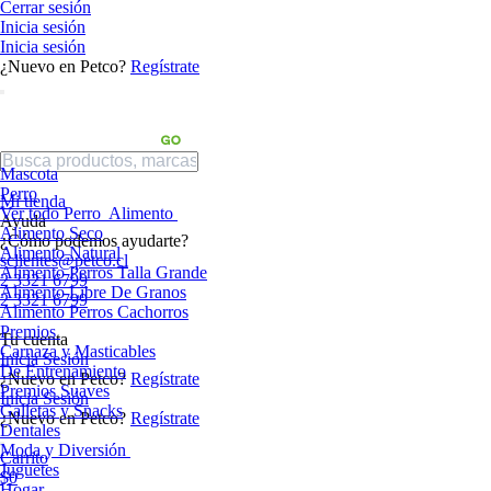
Cerrar sesión
Inicia sesión
Inicia sesión
¿Nuevo en Petco?
Regístrate
Mascota
Perro
Mi tienda
Ver todo Perro
Alimento
Ayuda
Alimento Seco
¿Cómo podemos ayudarte?
Alimento Natural
sclientes@petco.cl
Alimento Perros Talla Grande
2 3321 6799
Alimento Libre De Granos
2 3321 6799
Alimento Perros Cachorros
Premios
Tu cuenta
Carnaza y Masticables
Inicia Sesión
De Entrenamiento
¿Nuevo en Petco?
Regístrate
Premios Suaves
Inicia Sesión
Galletas y Snacks
¿Nuevo en Petco?
Regístrate
Dentales
Moda y Diversión
Carrito
Juguetes
$0
Hogar