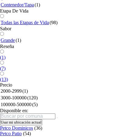
Contenedor/Tapa
(1)
Etapa De Vida
Todas las Etapas de Vida
(98)
Sabor
Grande
(1)
Reseña
(1)
(7)
(13)
Precio
2000-2999
(1)
3000-100000
(120)
100000-500000
(5)
Disponible en:
Buscar
Usar mi ubicación actual
Petco Dominicos
(36)
Petco Patio
(54)