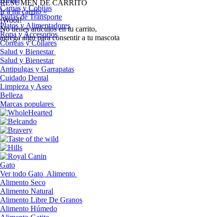
RESUMEN DE CARRITO
Camas y Cobijas
Ir a mi carrito »
Jaulas de Transporte
¡Woof!
Platos y Alimentadores
No tíenes artículos en tu carrito,
Ropa y Accesorios
agrega algo para consentir a tu mascota
Correas y Collares
Salud y Bienestar
Salud y Bienestar
Antipulgas y Garrapatas
Cuidado Dental
Limpieza y Aseo
Belleza
Marcas populares
Gato
Ver todo Gato
Alimento
Alimento Seco
Alimento Natural
Alimento Libre De Granos
Alimento Húmedo