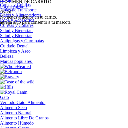
RESUMEN DE CARRITO
Camas y Cobijas
Ir a mi carrito »
Jaulas de Transporte
¡Woof!
Platos y Alimentadores
No tíenes artículos en tu carrito,
Ropa y Accesorios
agrega algo para consentir a tu mascota
Correas y Collares
Salud y Bienestar
Salud y Bienestar
Antipulgas y Garrapatas
Cuidado Dental
Limpieza y Aseo
Belleza
Marcas populares
Gato
Ver todo Gato
Alimento
Alimento Seco
Alimento Natural
Alimento Libre De Granos
Alimento Húmedo