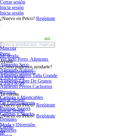
Cerrar sesión
Inicia sesión
Inicia sesión
¿Nuevo en Petco?
Regístrate
Mascota
Perro
Mi tienda
Ver todo Perro
Alimento
Ayuda
Alimento Seco
¿Cómo podemos ayudarte?
Alimento Natural
sclientes@petco.cl
Alimento Perros Talla Grande
2 3321 6799
Alimento Libre De Granos
2 3321 6799
Alimento Perros Cachorros
Premios
Tu cuenta
Carnaza y Masticables
Inicia Sesión
De Entrenamiento
¿Nuevo en Petco?
Regístrate
Premios Suaves
Inicia Sesión
Galletas y Snacks
¿Nuevo en Petco?
Regístrate
Dentales
Moda y Diversión
Carrito
Juguetes
$0
Hogar