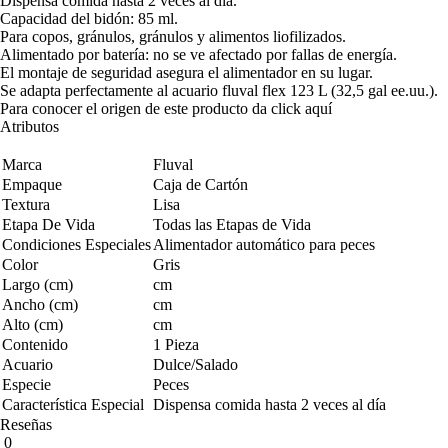
Dispensa comida hasta 2 veces al día.
Capacidad del bidón: 85 ml.
Para copos, gránulos, gránulos y alimentos liofilizados.
Alimentado por batería: no se ve afectado por fallas de energía.
El montaje de seguridad asegura el alimentador en su lugar.
Se adapta perfectamente al acuario fluval flex 123 L (32,5 gal ee.uu.).
Para conocer el origen de este producto da click
aquí
Atributos
Marca
Fluval
Empaque
Caja de Cartón
Textura
Lisa
Etapa De Vida
Todas las Etapas de Vida
Condiciones Especiales
Alimentador automático para peces
Color
Gris
Largo (cm)
cm
Ancho (cm)
cm
Alto (cm)
cm
Contenido
1 Pieza
Acuario
Dulce/Salado
Especie
Peces
Característica Especial
Dispensa comida hasta 2 veces al día
Reseñas
0