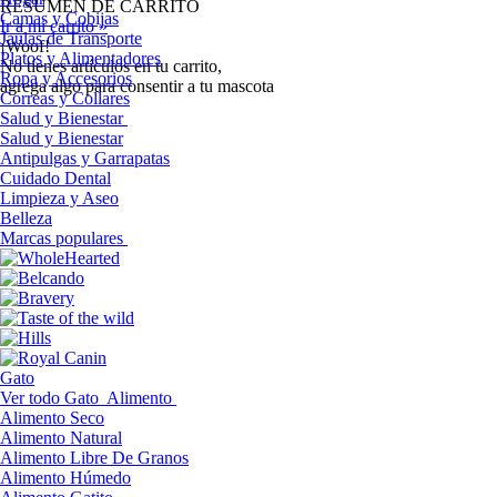
RESUMEN DE CARRITO
Camas y Cobijas
Ir a mi carrito »
Jaulas de Transporte
¡Woof!
Platos y Alimentadores
No tíenes artículos en tu carrito,
Ropa y Accesorios
agrega algo para consentir a tu mascota
Correas y Collares
Salud y Bienestar
Salud y Bienestar
Antipulgas y Garrapatas
Cuidado Dental
Limpieza y Aseo
Belleza
Marcas populares
Gato
Ver todo Gato
Alimento
Alimento Seco
Alimento Natural
Alimento Libre De Granos
Alimento Húmedo