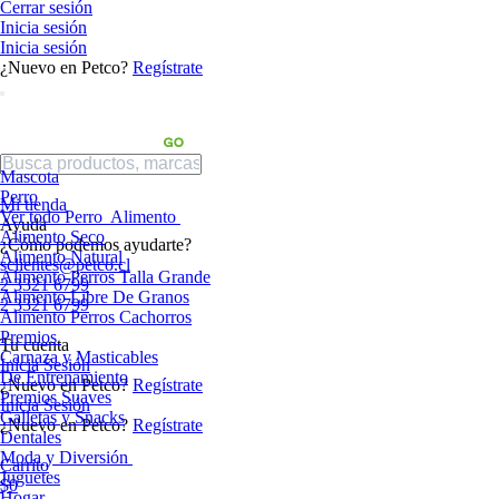
Cerrar sesión
Inicia sesión
Inicia sesión
¿Nuevo en Petco?
Regístrate
Mascota
Perro
Mi tienda
Ver todo Perro
Alimento
Ayuda
Alimento Seco
¿Cómo podemos ayudarte?
Alimento Natural
sclientes@petco.cl
Alimento Perros Talla Grande
2 3321 6799
Alimento Libre De Granos
2 3321 6799
Alimento Perros Cachorros
Premios
Tu cuenta
Carnaza y Masticables
Inicia Sesión
De Entrenamiento
¿Nuevo en Petco?
Regístrate
Premios Suaves
Inicia Sesión
Galletas y Snacks
¿Nuevo en Petco?
Regístrate
Dentales
Moda y Diversión
Carrito
Juguetes
$0
Hogar