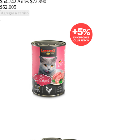
$54.742
Antes
$72.990
$52.005
Agregar a carrito