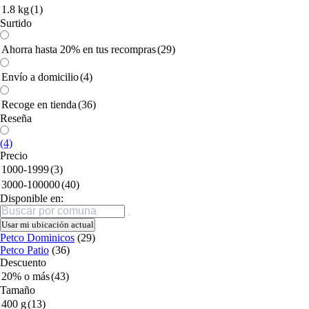
1.8 kg
(1)
Surtido
Ahorra hasta 20% en tus recompras
(29)
Envío a domicilio
(4)
Recoge en tienda
(36)
Reseña
(4)
Precio
1000-1999
(3)
3000-100000
(40)
Disponible en:
Buscar
Usar mi ubicación actual
Petco Dominicos
(29)
Petco Patio
(36)
Descuento
20% o más
(43)
Tamaño
400 g
(13)