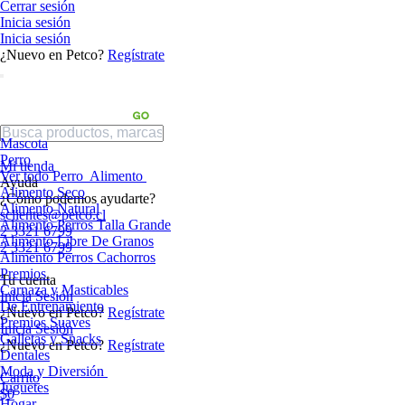
Cerrar sesión
Inicia sesión
Inicia sesión
¿Nuevo en Petco?
Regístrate
Mascota
Perro
Mi tienda
Ver todo Perro
Alimento
Ayuda
Alimento Seco
¿Cómo podemos ayudarte?
Alimento Natural
sclientes@petco.cl
Alimento Perros Talla Grande
2 3321 6799
Alimento Libre De Granos
2 3321 6799
Alimento Perros Cachorros
Premios
Tu cuenta
Carnaza y Masticables
Inicia Sesión
De Entrenamiento
¿Nuevo en Petco?
Regístrate
Premios Suaves
Inicia Sesión
Galletas y Snacks
¿Nuevo en Petco?
Regístrate
Dentales
Moda y Diversión
Carrito
Juguetes
$0
Hogar