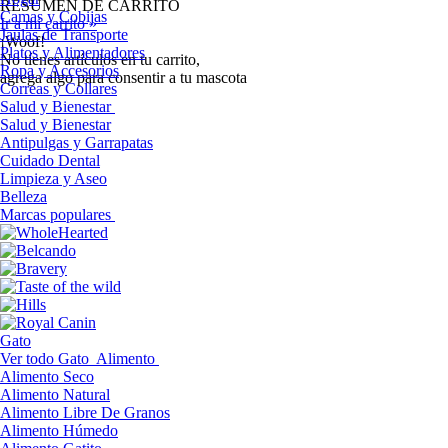
RESUMEN DE CARRITO
Camas y Cobijas
Ir a mi carrito »
Jaulas de Transporte
¡Woof!
Platos y Alimentadores
No tíenes artículos en tu carrito,
Ropa y Accesorios
agrega algo para consentir a tu mascota
Correas y Collares
Salud y Bienestar
Salud y Bienestar
Antipulgas y Garrapatas
Cuidado Dental
Limpieza y Aseo
Belleza
Marcas populares
Gato
Ver todo Gato
Alimento
Alimento Seco
Alimento Natural
Alimento Libre De Granos
Alimento Húmedo