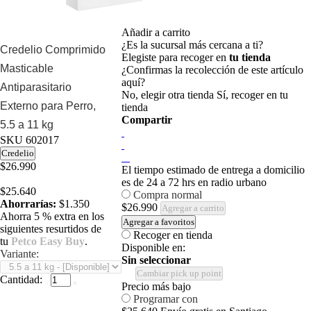
Añadir a carrito
¿Es la sucursal más cercana a ti?
Credelio Comprimido
Elegiste para recoger en
tu tienda
Masticable
¿Confirmas la recolección de este artículo
aquí?
Antiparasitario
No, elegir otra tienda
Sí, recoger en tu
Externo para Perro,
tienda
Compartir
5.5 a 11 kg
SKU
602017
Credelio
$26.990
El tiempo estimado de entrega a domicilio
es de 24 a 72 hrs en radio urbano
$25.640
Compra normal
Ahorrarías:
$1.350
$26.990
Agregar a carrito
Ahorra 5 % extra en los
Agregar a favoritos
siguientes resurtidos de
Recoger en tienda
tu
Petco Easy Buy
.
Disponible en:
Variante:
Sin seleccionar
Cambiar pick up point
Cantidad:
Precio más bajo
Programar con