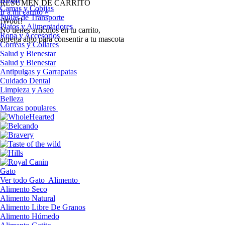
RESUMEN DE CARRITO
Camas y Cobijas
Ir a mi carrito »
Jaulas de Transporte
¡Woof!
Platos y Alimentadores
No tíenes artículos en tu carrito,
Ropa y Accesorios
agrega algo para consentir a tu mascota
Correas y Collares
Salud y Bienestar
Salud y Bienestar
Antipulgas y Garrapatas
Cuidado Dental
Limpieza y Aseo
Belleza
Marcas populares
Gato
Ver todo Gato
Alimento
Alimento Seco
Alimento Natural
Alimento Libre De Granos
Alimento Húmedo