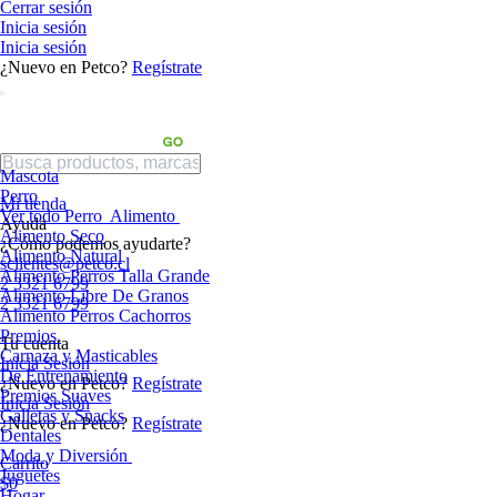
Cerrar sesión
Inicia sesión
Inicia sesión
¿Nuevo en Petco?
Regístrate
Mascota
Perro
Mi tienda
Ver todo Perro
Alimento
Ayuda
Alimento Seco
¿Cómo podemos ayudarte?
Alimento Natural
sclientes@petco.cl
Alimento Perros Talla Grande
2 3321 6799
Alimento Libre De Granos
2 3321 6799
Alimento Perros Cachorros
Premios
Tu cuenta
Carnaza y Masticables
Inicia Sesión
De Entrenamiento
¿Nuevo en Petco?
Regístrate
Premios Suaves
Inicia Sesión
Galletas y Snacks
¿Nuevo en Petco?
Regístrate
Dentales
Moda y Diversión
Carrito
Juguetes
$0
Hogar