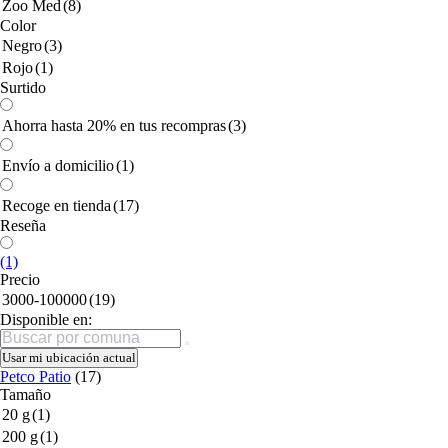
Zoo Med
(8)
Color
Negro
(3)
Rojo
(1)
Surtido
Ahorra hasta 20% en tus recompras
(3)
Envío a domicilio
(1)
Recoge en tienda
(17)
Reseña
(1)
Precio
3000-100000
(19)
Disponible en:
Buscar
Usar mi ubicación actual
Petco Patio
(17)
Tamaño
20 g
(1)
200 g
(1)