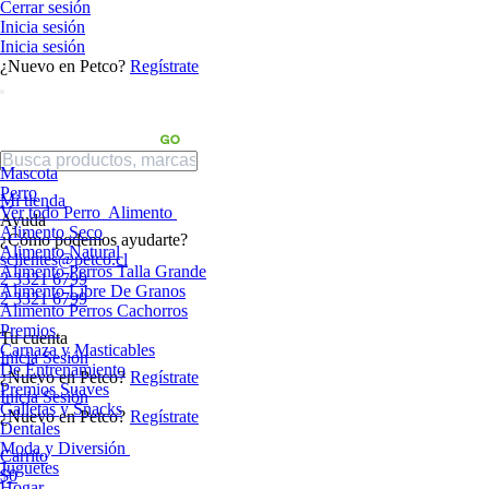
Cerrar sesión
Inicia sesión
Inicia sesión
¿Nuevo en Petco?
Regístrate
Mascota
Perro
Mi tienda
Ver todo Perro
Alimento
Ayuda
Alimento Seco
¿Cómo podemos ayudarte?
Alimento Natural
sclientes@petco.cl
Alimento Perros Talla Grande
2 3321 6799
Alimento Libre De Granos
2 3321 6799
Alimento Perros Cachorros
Premios
Tu cuenta
Carnaza y Masticables
Inicia Sesión
De Entrenamiento
¿Nuevo en Petco?
Regístrate
Premios Suaves
Inicia Sesión
Galletas y Snacks
¿Nuevo en Petco?
Regístrate
Dentales
Moda y Diversión
Carrito
Juguetes
$0
Hogar