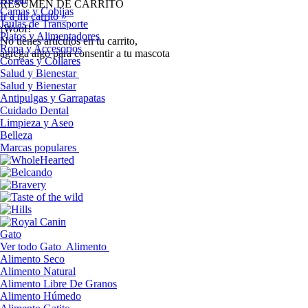
RESUMEN DE CARRITO
Camas y Cobijas
Ir a mi carrito »
Jaulas de Transporte
¡Woof!
Platos y Alimentadores
No tíenes artículos en tu carrito,
Ropa y Accesorios
agrega algo para consentir a tu mascota
Correas y Collares
Salud y Bienestar
Salud y Bienestar
Antipulgas y Garrapatas
Cuidado Dental
Limpieza y Aseo
Belleza
Marcas populares
Gato
Ver todo Gato
Alimento
Alimento Seco
Alimento Natural
Alimento Libre De Granos
Alimento Húmedo