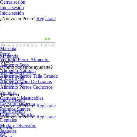
Cerrar sesión
Inicia sesión
Inicia sesión
¿Nuevo en Petco?
Regístrate
Mascota
Perro
Mi tienda
Ver todo Perro
Alimento
Ayuda
Alimento Seco
¿Cómo podemos ayudarte?
Alimento Natural
sclientes@petco.cl
Alimento Perros Talla Grande
2 3321 6799
Alimento Libre De Granos
2 3321 6799
Alimento Perros Cachorros
Premios
Tu cuenta
Carnaza y Masticables
Inicia Sesión
De Entrenamiento
¿Nuevo en Petco?
Regístrate
Premios Suaves
Inicia Sesión
Galletas y Snacks
¿Nuevo en Petco?
Regístrate
Dentales
Moda y Diversión
Carrito
Juguetes
$0
Hogar