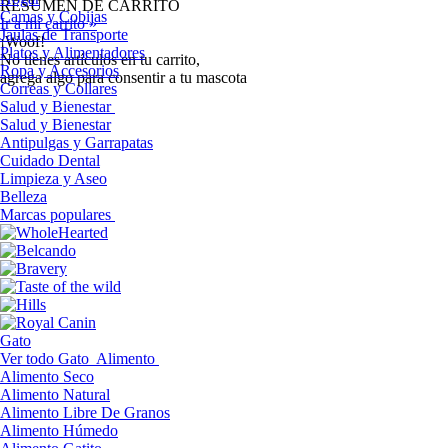
RESUMEN DE CARRITO
Camas y Cobijas
Ir a mi carrito »
Jaulas de Transporte
¡Woof!
Platos y Alimentadores
No tíenes artículos en tu carrito,
Ropa y Accesorios
agrega algo para consentir a tu mascota
Correas y Collares
Salud y Bienestar
Salud y Bienestar
Antipulgas y Garrapatas
Cuidado Dental
Limpieza y Aseo
Belleza
Marcas populares
Gato
Ver todo Gato
Alimento
Alimento Seco
Alimento Natural
Alimento Libre De Granos
Alimento Húmedo